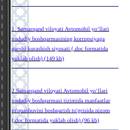
1. Samarqand viloyati Avtomobil yo‘llari
xududiy boshqarmasining korrupsiyaga
qarshi kurashish siyosati (.doc formatida
yuklab olish) (149 kb)
2.
Samarqand viloyati Avtomobil yo‘llari
xududiy boshqarmasi
tizimida manfaatlar
to'qnashuvini boshqarish to'grisida nizom
(.doc formatida yuklab olish) (96 kb)