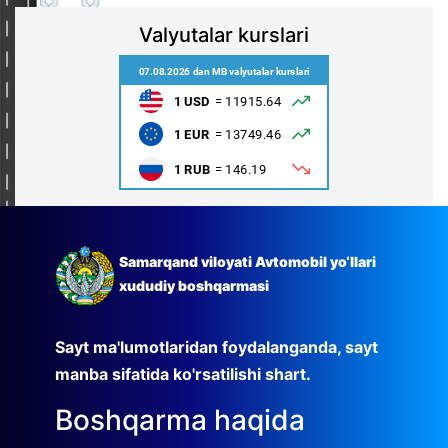
Valyutalar kurslari
Samarqand viloyati Avtomobil yo‘llari
xududiy boshqarmasi
Sayt ma'lumotlaridan foydalanganda, sayt
manba sifatida ko'rsatilishi shart.
Boshqarma haqida