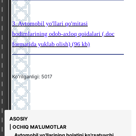
3. Avtomobil yo'llari qo'mitasi
hodimlarining odob-axloq qoidalari (.doc
formatida yuklab olish) (96 kb)
Ko'rilganligi: 5017
ASOSIY
| OCHIQ MA'LUMOTLAR
Avtomobil yo'llarining holatini ko'rsatuvchi