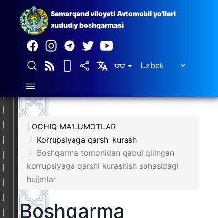
Samarqand viloyati Avtomobil yo‘llari
xududiy boshqarmasi
| OCHIQ MA'LUMOTLAR
Korrupsiyaga qarshi kurash
Boshqarma tomonidan qabul qilingan
korrupsiyaga qarshi kurashish sohasidagi
hujjatlar
Boshqarma