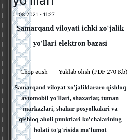
yo'lllari
01.08.2021 - 11:27
Samarqand viloyati ichki xo'jalik
yo'llari elektron bazasi
Chop etish
Yuklab olish (PDF 270 Kb)
Samarqand viloyat xo'jaliklararo qishloq
avtomobil yo'llari, shaxarlar, tuman
markazlari, shahar posyolkalari va
qishloq aholi punktlari ko'chalarining
holati to'g'risida ma'lumot