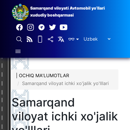
Samarqand viloyati Avtomobil yo‘llari
xududiy boshqarmasi
| OCHIQ MA'LUMOTLAR
Samarqand viloyat ichki xo'jalik yo'lllari
Samarqand
viloyat ichki xo'jalik