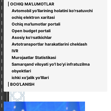
| OCHIQ MA'LUMOTLAR
Avtomobil yo'llarining holatini ko'rsatuvchi
ochiq elektron xaritasi
Ochiq ma'lumotlar portali
Open budget portali
Asosiy ko'rsatkichlar
Avtotransportlar harakatlarini cheklash
IVR
Murojaatlar Statistikasi
Samarqand viloyati yo'l bo'yi infratuzilma
obyektlari
ichki xo'jalik yo'lllari
| BOG'LANISH