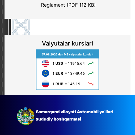
Reglament (PDF 112 KB)
Valyutalar kurslari
Samarqand viloyati Avtomobil yo‘llari
xududiy boshqarmasi