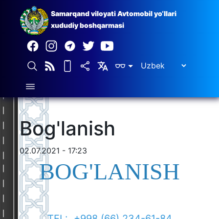
Samarqand viloyati Avtomobil yo‘llari
xududiy boshqarmasi
Bog'lanish
02.07.2021 - 17:23
BOG'LANISH
TEL: +998 (66) 234-61-84