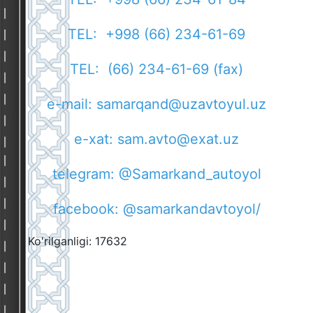
TEL: +998 (66) 234-61-69
TEL: (66) 234-61-69 (fax)
e-mail:
samarqand@uzavtoyul.uz
e-xat:
sam.avto@exat.uz
telegram: @Samarkand_autoyol
facebook: @samarkandavtoyol/
Ko'rilganligi: 17632