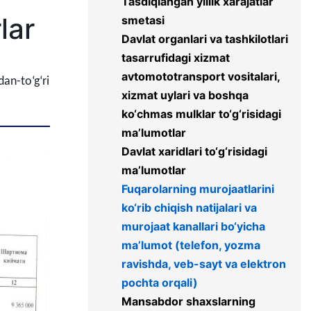
Tasdiqlangan yillik xarajatlar
lar
smetasi
Davlat organlari va tashkilotlari
tasarrufidagi xizmat
avtomototransport vositalari,
dan-to‘g‘ri
xizmat uylari va boshqa
ko‘chmas mulklar to‘g‘risidagi
ma’lumotlar
Davlat xaridlari to‘g‘risidagi
ma’lumotlar
Fuqarolarning murojaatlarini
ko‘rib chiqish natijalari va
murojaat kanallari bo‘yicha
ma’lumot (telefon, yozma
ravishda, veb-sayt va elektron
pochta orqali)
Mansabdor shaxslarning