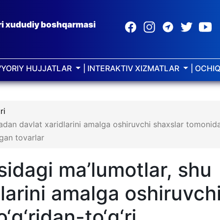
ari xududiy boshqarmasi
E'YORIY HUJJATLAR
| INTERAKTIV XIZMATLAR
| OCHI
ri
mladan davlat xaridlarini amalga oshiruvchi shaxslar tomonid
igan tovarlar
risidagi ma’lumotlar, shu
larini amalga oshiruvch
g‘ridan-to‘g‘ri