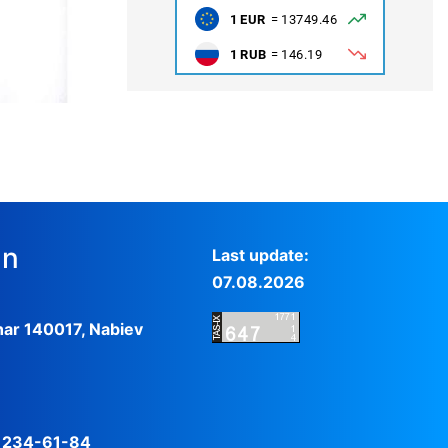
un
Last update:
07.08.2026
har 140017, Nabiev
) 234-61-84