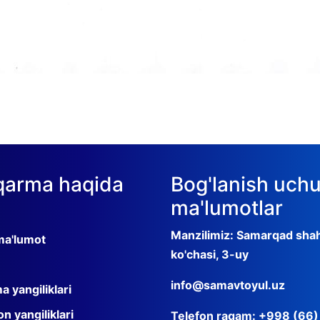
qarma haqida
Bog'lanish uch
ma'lumotlar
Manzilimiz: Samarqad sha
a'lumot
ko'chasi, 3-uy
info@samavtoyul.uz
 yangiliklari
n yangiliklari
Telefon raqam: +998 (66