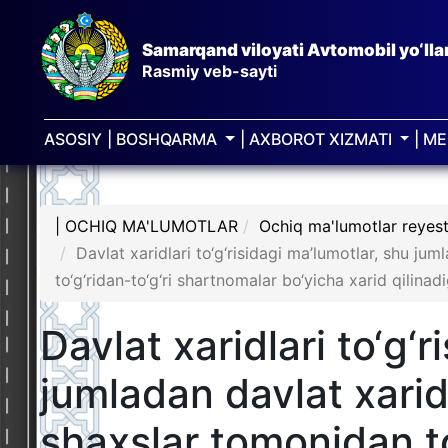
Samarqand viloyati Avtomobil yo‘ll
Rasmiy veb-sayti
ASOSIY
| BOSHQARMA
| AXBOROT XIZMATI
| M
| OCHIQ MA'LUMOTLAR
Ochiq ma'lumotlar reyest
Davlat xaridlari to‘g‘risidagi ma’lumotlar, shu ju
to‘g‘ridan-to‘g‘ri shartnomalar bo‘yicha xarid qilinad
Davlat xaridlari to‘g‘
jumladan davlat xarid
shaxslar tomonidan to‘