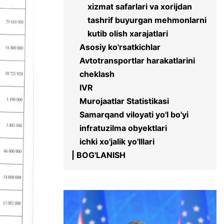
xizmat safarlari va xorijdan
tashrif buyurgan mehmonlarni
kutib olish xarajatlari
Asosiy ko'rsatkichlar
Avtotransportlar harakatlarini
cheklash
IVR
Murojaatlar Statistikasi
Samarqand viloyati yo'l bo'yi
infratuzilma obyektlari
ichki xo'jalik yo'lllari
| BOG'LANISH