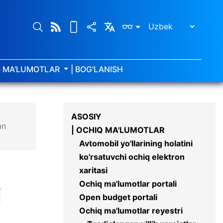
Q MA'LUMOTLAR
| BOG'LANISH
ASOSIY
an
| OCHIQ MA'LUMOTLAR
Avtomobil yo'llarining holatini
ko'rsatuvchi ochiq elektron
xaritasi
Ochiq ma'lumotlar portali
i
Open budget portali
Ochiq ma'lumotlar reyestri