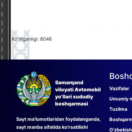
Ko'rilganligi: 8046
Bosh
Samarqand
Vazifalar
viloyati Avtomobil
yo‘llari xududiy
Umumiy m
boshqarmasi
Tuzilma
Sayt ma'lumotlaridan foydalanganda,
Boshqarma
sayt manba sifatida ko'rsatilishi
O'zbekisto