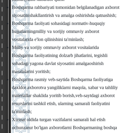
Boshqarma rahbariyati tomonidan belgilanadigan axborot
siyosatinishakllantirish va amalga oshirishda qatnashish;
Boshqarma faoliyati sohasidagi normativ-huquqiy
hujjatlarningmilliy va xorijiy ommaviy axborot
vositalarida e'lon qilinishini ta'minlash;
Milliy va xorijiy ommaviy axborot vositalarida
Boshqarma faoliyatining dolzarb jihatlarini, tegishli
sohadagi yagona davlat siyosatini amalgaoshirish
masalalarini yoritish;
Boshqarma rasmiy veb-saytida Boshqarma faoliyatiga
daxldor axborotva yangiliklarni maqola, xabar va tahliliy
materiallar shaklida yoritib borish,veb-saytdagi axborot
resurslarini tashkil etish, ularning samarali faoliyatini
ta'minlash;
Xizmat oldida turgan vazifalarni samarali hal etish
uchunzarur bo'lgan axborotlarni Boshqarmaning boshqa