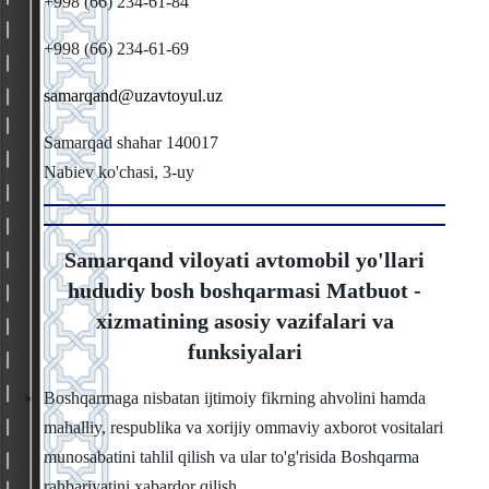
+998 (66) 234-61-84
+998 (66) 234-61-69
samarqand@uzavtoyul.uz
Samarqad shahar 140017
Nabiev ko'chasi, 3-uy
Samarqand viloyati avtomobil yo'llari
hududiy bosh boshqarmasi Matbuot -
xizmatining asosiy vazifalari va
funksiyalari
Boshqarmaga nisbatan ijtimoiy fikrning ahvolini hamda
mahalliy, respublika va xorijiy ommaviy axborot vositalari
munosabatini tahlil qilish va ular to'g'risida Boshqarma
rahbariyatini xabardor qilish