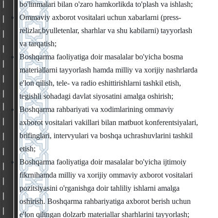
bo'linmalari bilan o'zaro hamkorlikda to'plash va ishlash;
Ommaviy axborot vositalari uchun xabarlarni (press-
relizlar,byulletenlar, sharhlar va shu kabilarni) tayyorlash
va tarqatish;
Boshqarma faoliyatiga doir masalalar bo'yicha bosma
materiallarni tayyorlash hamda milliy va xorijiy nashrlarda
e'lon qilish, tele- va radio eshittirishlarni tashkil etish,
tegishli sohadagi davlat siyosatini amalga oshirish;
Boshqarma rahbariyati va xodimlarining ommaviy
axborot vositalari vakillari bilan matbuot konferentsiyalari,
brifinglari, intervyulari va boshqa uchrashuvlarini tashkil
etish;
Boshqarma faoliyatiga doir masalalar bo'yicha ijtimoiy
fikrnihamda milliy va xorijiy ommaviy axborot vositalari
pozitsiyasini o'rganishga doir tahliliy ishlarni amalga
oshirish. Boshqarma rahbariyatiga axborot berish uchun
e'lon qilingan dolzarb materiallar sharhlarini tayyorlash;