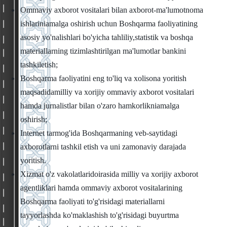
Ommaviy axborot vositalari bilan axborot-ma'lumotnoma
ishlariniamalga oshirish uchun Boshqarma faoliyatining
asosiy yo'nalishlari bo'yicha tahliliy,statistik va boshqa
materiallarning tizimlashtirilgan ma'lumotlar bankini
tashkiletish;
Boshqarma faoliyatini eng to'liq va xolisona yoritish
maqsadidamilliy va xorijiy ommaviy axborot vositalari
hamda jurnalistlar bilan o'zaro hamkorlikniamalga
oshirish;
Internet tarmog'ida Boshqarmaning veb-saytidagi
axborotlarni tashkil etish va uni zamonaviy darajada
yoritish.
Xizmat o'z vakolatlaridoirasida milliy va xorijiy axborot
agentliklari hamda ommaviy axborot vositalarining
Boshqarma faoliyati to'g'risidagi materiallarni
tayyorlashda ko'maklashish to'g'risidagi buyurtma